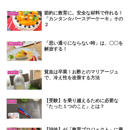
節約に教育に。安全な材料で作れる！
ビネガー
「カンタン☆バースデーケーキ」その
２
「思い通りにならない時」は、〇〇を
10分のメモ術
解放する！
貧血は卒業！お酢とのマリアージュ
ビネガー
で、冷え性を改善する方法
【受験】を乗り越えるために必要な
コラム
「たった１つのこと」とは？
【詩吟】が「教育プロジェクト」に最