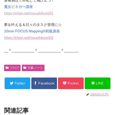
栄養満点で羽化して飛び立つ！
魔女ビネガー講座
https://chiei.net/moushikomi01
夢を叶える＆日々のタスク管理に☆
10min FOCUS Mapping®初級講座
https://chiei.net/moushikomi02
__＊___________＊___________＊_______
ブログ
方眼ノート
Twitter
Facebook
Pocket
LINE
daifuku125
関連記事