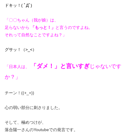
ドキッ！( ﾟДﾟ)
「〇〇ちゃん（我が娘）は、
足らないから
「もっと！」
と言うのですよね。
それって自然なことですよね？」
グサッ！（>_<）
「ダメ！」と言いすぎ
じゃないです
「
日本人は、
か？
」
チーン！((+_+))
心の弱い部分に刺さりました。
そして、極めつけが、
落合陽一さんのYoutubeでの発言です。