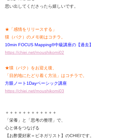
思い出してくださったら嬉しいです。
★「感情をリリースする」
獏（バク）のメモ術はコチラ。
10min FOCUS Mapping®中級講座の【過去】
https://chiei.net/moushikomi02
★獏（バク）をお迎え後、
「目的地にたどり着く方法」はコチラで。
方眼ノート1Dayベーシック講座
https://chiei.net/moushikomi03
‎
＋＋＋＋＋＋＋＋＋＋＋＋
「栄養」と「思考の整理」で、
心と体をつなげる
【お酢愛好家＝ビネガリスト】のCHIEIです。