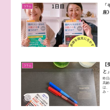
「
コラム
座
【
コラム
と
昨日
高齢
は、 