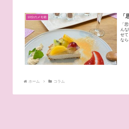
「
10分のメモ術
「思
んな時、 
せて
ホーム
コラム