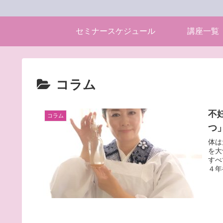
セミナースケジュール
講座一覧
コラム
不
コラム
つ
体は元気
を大
すべ